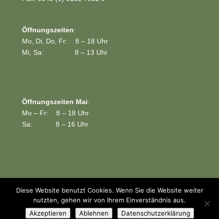
Öffnungszeiten
:
Mo, Di, Do, Fr: 8 – 18 Uhr
Mi, Sa: 8 – 13 Uhr
Öffnungszeiten Mai
:
Mo – Fr: 8 – 18 Uhr
Sa: 8 – 16 Uhr
Diese Website benutzt Cookies. Wenn Sie die Website weiter
nutzten, gehen wir von Ihrem Einverständnis aus.
Websitekonzept + Design + Bildbearbeitung -
Diana Fütterer -
Akzeptieren
Ablehnen
Datenschutzerklärung
gruenestreiben.de