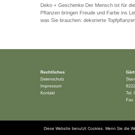
Deko + Geschenke Der Mensch ist für di
Pflanzen bringen Freude und Farbe ins Le
was Sie brauchen: dekorierte Topfpflanzen
Rechtliches
Gärt
Datenschutz
Star
Impressum
8222
Kontakt
Tel.
Fax.
Diese Website benutzt Cookies. Wenn Sie die We
Websitekonzept + Design + Bildbearbeitung -
Diana Fütte